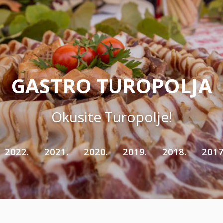
GASTRO TUROPOLJA
Okusite Turopolje!
2022.
2021.
2020.
2019.
2018.
2017