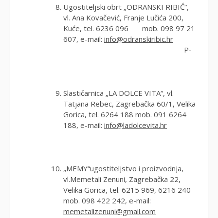
Ugostiteljski obrt „ODRANSKI RIBIĆ“,
vl. Ana Kovačević, Franje Lučića 200,
Kuće, tel. 6236 096 mob. 098 97 21
607, e-mail:
info@odranskiribic.hr
P-
Slastičarnica „LA DOLCE VITA“, vl.
Tatjana Rebec, Zagrebačka 60/1, Velika
Gorica, tel. 6264 188 mob. 091 6264
188, e-mail:
info@ladolcevita.hr
„MEMY“ugostiteljstvo i proizvodnja,
vl.Memetali Zenuni, Zagrebačka 22,
Velika Gorica, tel. 6215 969, 6216 240
mob. 098 422 242, e-mail:
memetalizenuni@gmail.com