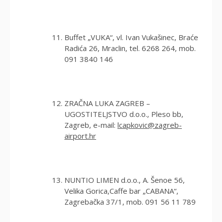
Buffet „VUKA“, vl. Ivan Vukašinec, Braće
Radića 26, Mraclin, tel. 6268 264, mob.
091 3840 146
ZRAČNA LUKA ZAGREB –
UGOSTITELJSTVO d.o.o., Pleso bb,
Zagreb, e-mail:
lcapkovic@zagreb-
airport.hr
NUNTIO LIMEN d.o.o., A. Šenoe 56,
Velika Gorica,Caffe bar „CABANA“,
Zagrebačka 37/1, mob. 091 56 11 789