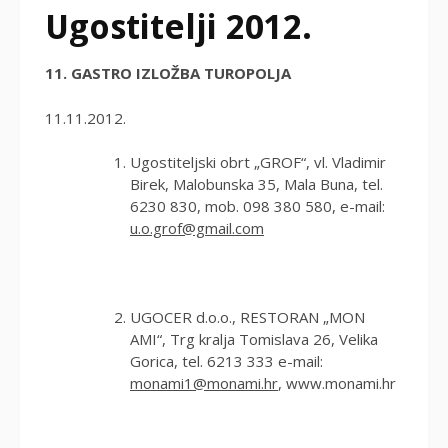
Ugostitelji 2012.
11.
GASTRO IZLOŽBA TUROPOLJA
11.11.2012.
Ugostiteljski obrt „GROF“, vl. Vladimir
Birek, Malobunska 35, Mala Buna, tel.
6230 830, mob. 098 380 580, e-mail:
u.o.grof@gmail.com
UGOCER d.o.o., RESTORAN „MON
AMI“, Trg kralja Tomislava 26, Velika
Gorica, tel. 6213 333 e-mail:
monami1@monami.hr
, www.monami.hr