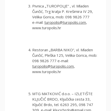
Pivnica „TUROPOLJE“ , vl. Mladen
Čunčić, Trg kralja P. Krešimira IV 29,
Velika Gorica, mob: 098 9826 777
e-mail:
turopolis@turopolis.com
,
www.turopolis.hr
Restoran „BARBA NIKO“, vl. Mladen
Čunčić, Pleška 125, Velika Gorica, mob:
098 9826 777 e-mail:
turopolis@turopolis.com
,
www.turopolis.hr
MTG MATKOVIĆ d.o.o. – IZLETIŠTE
KLJUČIĆ BRDO, Ključićka cesta 33,
Ključić Brdo, tel. 6263 295, 098 747
309, e-mail:
kljucicbrdo@gmail.com
,