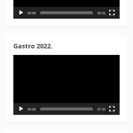
00:00
06:31
Gastro 2022.
Reproduktor
videozapisa
00:00
07:25