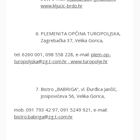
www.kljucic-brdo.hr
PLEMENITA OPĆINA TUROPOLJSKA,
Zagrebačka 37, Velika Gorica,
tel. 6260 001, 098 558 228, e-mail:
plem-op-
turopoljska@zg.t-com.hr
,
www.turopolje.hr
Bistro „BABRIGA“, vl. Đurđica Jančić,
Josipovićeva 56, Velika Gorica,
mob. 091 793 42 97, 091 5249 921, e-mail:
bistro.babriga@zg.t-com.hr