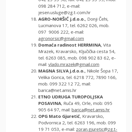
098 284 712, e-mail:
jesen.usluge@zg.t-com.hr
AGRO-NORŠIĆ j.d.o.o.
, Donji Čehi,
Lucmanova 17, tel. 6262 026, mob.
097 9006 222, e-mail:
agronorsic@gmail.com
Domaća radinost HERRMINA
, Vita
Mrazek, Kravarsko, Ključička cesta 54,
tel. 6263 085, mob. 098 902 83 62, e-
mail:
vlado.mrazek@gmail.com
MAGNA SILVA j.d.o.o.
, Nikole Šopa 17,
Velika Gorica, tel. 6218 772, 7890 166,
mob. 099 322 12 72, mail:
barica@net.amis.hr
ETNO UDRUGA TUROPOLJSKA
POSAVINA
, Ruča 49, Orle, mob: 095
905 64 97, mail:
barica@net.amis.hr
OPG Mato Gjuretić
, Kravarsko,
Podvornica 2, tel. 6263 196, mob. 099
19 71 053, e-mail:
zoran.gjuretic@zg.t-