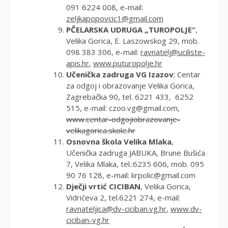
091 6224 008, e-mail:
zeljkapopovcic1@gmail.com
PČELARSKA UDRUGA „TUROPOLJE“
,
Velika Gorica, E. Laszowskog 29, mob.
098 383 306, e-mail:
ravnatelj@uciliste-
apis.hr
,
www.puturopolje.hr
Učenička zadruga VG Izazov
; Centar
za odgoj i obrazovanje Velika Gorica,
Zagrebačka 90, tel. 6221 433, 6252
515, e-mail:
czoo.vg@gmail.com
,
www.centar-odgojiobrazovanje-
velikagorica.skole.hr
Osnovna škola Velika Mlaka
,
Učenička zadruga JABUKA, Brune Bušića
7, Velika Mlaka, tel.:6235 606, mob. 095
90 76 128, e-mail:
krpolic@gmail.com
Dječji vrtić CICIBAN
, Velika Gorica,
Vidrićeva 2, tel.6221 274, e-mail:
ravnateljica@dv-ciciban.vg.hr
,
www.dv-
ciciban-vg.hr