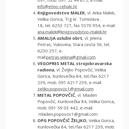
info@etno-cehulic.hr
Knjigovodstvo MALEK
, vl. Anka Malek,
Velika Gorica, Trg kr. Tomislava .
18, tel. 6253 727, fax 5570 954, e-mail:
ana.malek@knjigovodstvo-malek.hr
AMALIJA uslužni obrt
, vl. Jelena
Petras, Vukovina, Stara cesta 56, tel.
6230 257, e-
mail:
petras.jelena@gmail.com
VEGOPRES METAL strojobravarska
radiona
, vl. Željko Popovčić, Velika
Gorica, Kurilovečka 84, tel./fax 6217
239, mob. 091 6217 239, e-mail:
zeljko.popovcic1@gmail.com
METAL POPOVČIĆ
, vl. Mladen
Popovčić, Kurilovečka 84, Velika Gorica,
mob: 091 59 03 442, e-mail:
mladen.popovcic1@gmail.com
OPG POPOVČIĆ ŽELJKO
, Velika Gorica,
Kurilovečka 84, tel./fax 6217 239, mob.