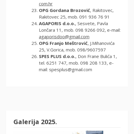
com.hr
OPG Gordana Brozović
, Rakitovec,
Rakitovec 25, mob. 091 936 76 91
AGAPORIS d.o.o.
, Sesvete, Pavla
Lončara 11, mob. 098 9266 092, e-mail:
agaporisdoo@gmail.com
OPG Franjo Meštrović
, J.Mihanovića
25, V.Gorica, mob. 098/9607597
SPES PLUS d.o.o.
, Don Frane Bulića 1,
tel. 6251 747, mob. 098 208 133, e-
mail:
spesplus@gmail.com
Galerija 2025.