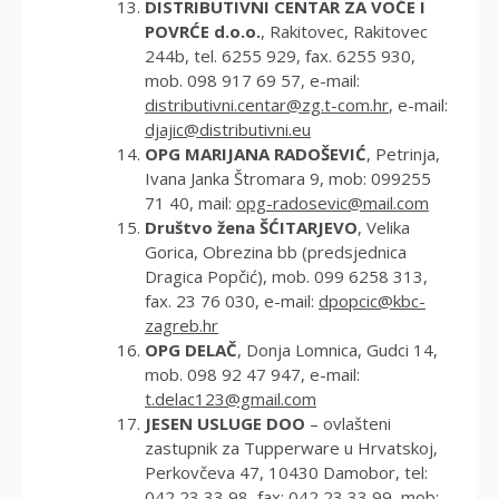
DISTRIBUTIVNI CENTAR ZA VOĆE I
POVRĆE d.o.o.
, Rakitovec, Rakitovec
244b, tel. 6255 929, fax. 6255 930,
mob. 098 917 69 57, e-mail:
distributivni.centar@zg.t-com.hr
, e-mail:
djajic@distributivni.eu
OPG MARIJANA RADOŠEVIĆ
, Petrinja,
Ivana Janka Štromara 9, mob: 099255
71 40, mail:
opg-radosevic@mail.com
Društvo žena ŠĆITARJEVO
, Velika
Gorica, Obrezina bb (predsjednica
Dragica Popčić), mob. 099 6258 313,
fax. 23 76 030, e-mail:
dpopcic@kbc-
zagreb.hr
OPG DELAČ
, Donja Lomnica, Gudci 14,
mob. 098 92 47 947, e-mail:
t.delac123@gmail.com
JESEN USLUGE DOO
– ovlašteni
zastupnik za Tupperware u Hrvatskoj,
Perkovčeva 47, 10430 Damobor, tel:
042 23 33 98, fax: 042 23 33 99, mob: