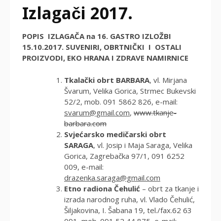
Izlagači 2017.
POPIS IZLAGAČA na 16. GASTRO IZLOŽBI
15.10.2017. SUVENIRI, OBRTNIČKI I OSTALI
PROIZVODI, EKO HRANA I ZDRAVE NAMIRNICE
Tkalački obrt BARBARA
, vl. Mirjana
Švarum, Velika Gorica, Strmec Bukevski
52/2, mob. 091 5862 826, e-mail:
svarum@gmail.com
,
www.tkanje-
barbara.com
Svjećarsko medičarski obrt
SARAGA
, vl. Josip i Maja Saraga, Velika
Gorica, Zagrebačka 97/1, 091 6252
009, e-mail:
drazenka.saraga@gmail.com
Etno radiona Čehulić
– obrt za tkanje i
izrada narodnog ruha, vl. Vlado Čehulić,
Šiljakovina, I. Šabana 19, tel./fax.62 63
091, mob. 091 52 44 875, e-mail: