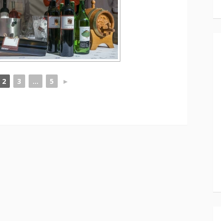
2
3
...
5
►