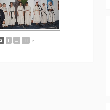
2
3
...
11
►